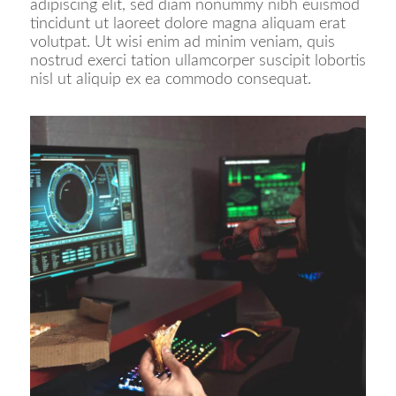
adipiscing elit, sed diam nonummy nibh euismod
tincidunt ut laoreet dolore magna aliquam erat
volutpat. Ut wisi enim ad minim veniam, quis
nostrud exerci tation ullamcorper suscipit lobortis
nisl ut aliquip ex ea commodo consequat.