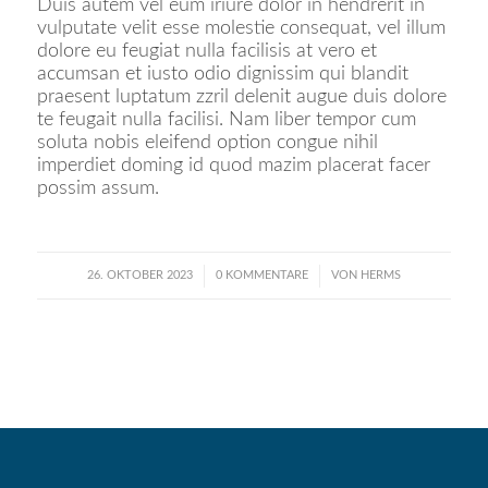
Duis autem vel eum iriure dolor in hendrerit in
vulputate velit esse molestie consequat, vel illum
dolore eu feugiat nulla facilisis at vero et
accumsan et iusto odio dignissim qui blandit
praesent luptatum zzril delenit augue duis dolore
te feugait nulla facilisi. Nam liber tempor cum
soluta nobis eleifend option congue nihil
imperdiet doming id quod mazim placerat facer
possim assum.
26. OKTOBER 2023
/
0 KOMMENTARE
/
VON
HERMS