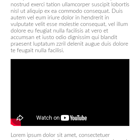
nostrud exerci tation ullamcorper suscipit lobortis
nisl ut aliquip ex ea commodo consequat. Duis
autem vel eum iriure dolor in hendrerit in
vulputate velit esse molestie consequat, vel illum
dolore eu feugiat nulla facilisis at vero et
accumsan et iusto odio dignissim qui blandit
praesent luptatum zzril delenit augue duis dolore
te feugait nulla facilisi.
Lorem ipsum dolor sit amet, consectetuer